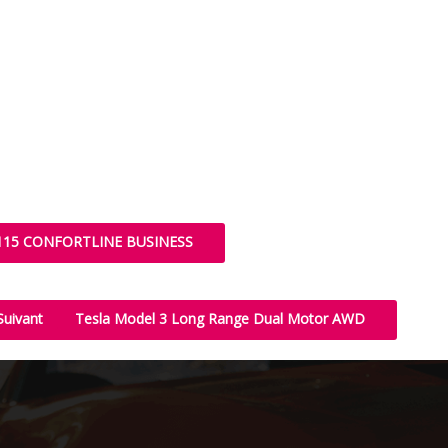
I 115 CONFORTLINE BUSINESS
Suivant
Tesla Model 3 Long Range Dual Motor AWD