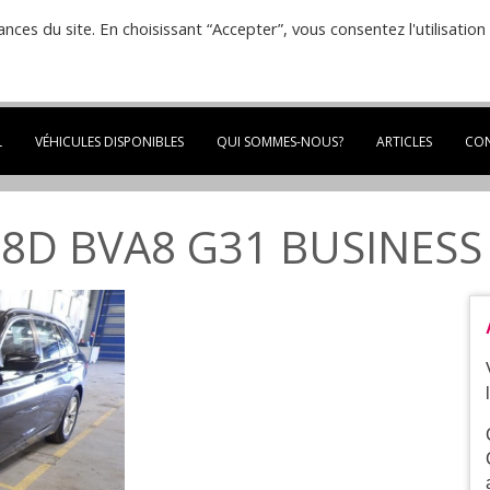
ances du site. En choisissant “Accepter”, vous consentez l'utilisation
07 49 13 75 19
Du lundi au vendredi de 9:0
14:00 à 18:30
L
VÉHICULES DISPONIBLES
QUI SOMMES-NOUS?
ARTICLES
CO
518D BVA8 G31 BUSINES