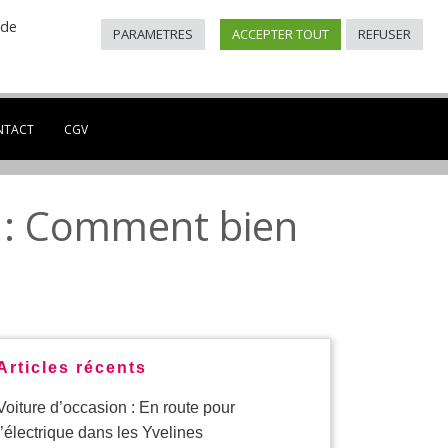
 de
PARAMETRES
ACCEPTER TOUT
REFUSER
0 à 12:30 et de
NTACT
CGV
e : Comment bien
Articles récents
Voiture d’occasion : En route pour
l’électrique dans les Yvelines