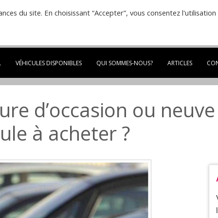
ances du site. En choisissant “Accepter”, vous consentez l'utilisation
07 49 13 75 19
Du lundi au vendredi de 9:0
14:00 à 18:30
L
VÉHICULES DISPONIBLES
QUI SOMMES-NOUS?
ARTICLES
CO
ture d’occasion ou neuv
cule à acheter ?